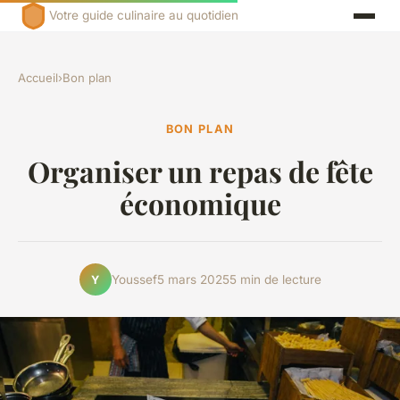
Votre guide culinaire au quotidien
Accueil
›
Bon plan
BON PLAN
Organiser un repas de fête
économique
Youssef
5 mars 2025
5 min de lecture
Y